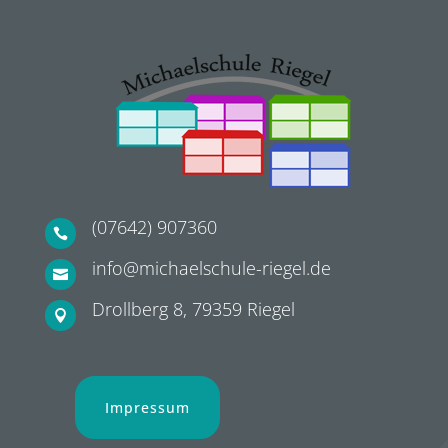
(07642) 907360

info@michaelschule-riegel.de

Drollberg 8, 79359 Riegel

Impressum